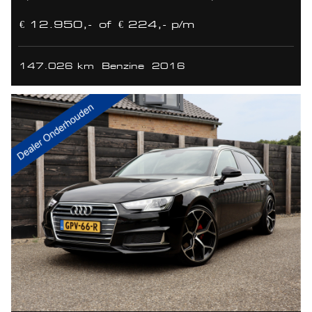
€ 12.950,-
of
€ 224,- p/m
147.026 km
Benzine
2016