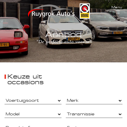
Menu
Aanbod
“De perfecte auto voor u”
Keuze uit
occasions