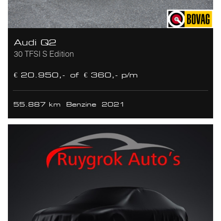
Audi Q2
30 TFSI S Edition
€ 20.950,-
of
€ 360,- p/m
55.887 km
Benzine
2021