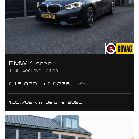
BMW 1-serie
118i Executive Edition
€ 16.950,-
of
€ 236,- p/m
135.762 km
Benzine
2020