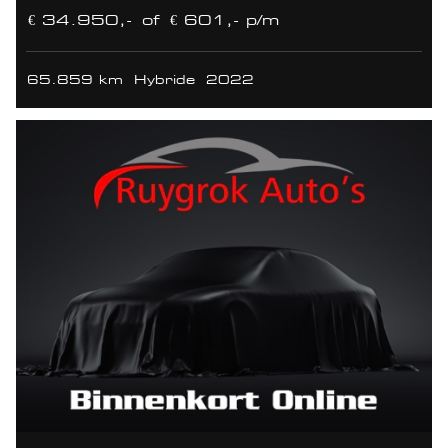
€ 34.950,-
of
€ 601,- p/m
65.859 km
Hybride
2022