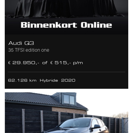
Audi Q3
35 TFSI edition one
€ 29.950,-
of
€ 515,- p/m
62.126 km
Hybride
2020