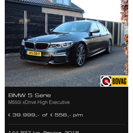
BMW 5 Serie
M550i xDrive High Executive
€ 39.999,-
of
€ 556,- p/m
144.927 km
Benzine
2018