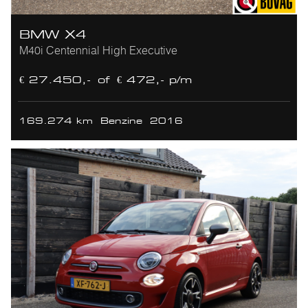
BMW X4
M40i Centennial High Executive
€ 27.450,-
of
€ 472,- p/m
169.274 km
Benzine
2016