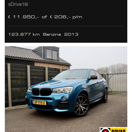
sDrive18i
€ 11.950,-
of
€ 206,- p/m
123.877 km
Benzine
2013