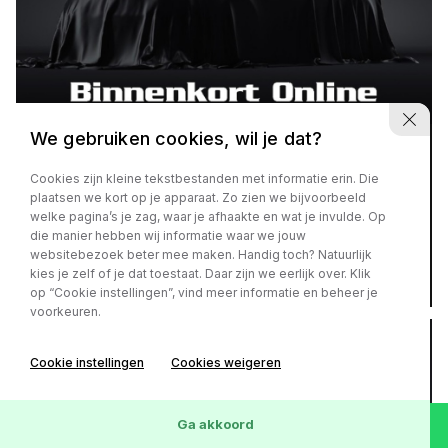
We gebruiken cookies, wil je dat?
Peugeot 108
1.0 e-VTi Active
Cookies zijn kleine tekstbestanden met informatie erin. Die
plaatsen we kort op je apparaat. Zo zien we bijvoorbeeld
€ 6.450,-
of
€ 112,- p/m
welke pagina’s je zag, waar je afhaakte en wat je invulde. Op
die manier hebben wij informatie waar we jouw
websitebezoek beter mee maken. Handig toch? Natuurlijk
kies je zelf of je dat toestaat. Daar zijn we eerlijk over. Klik
92.490 km
Benzine
2016
op “Cookie instellingen”, vind meer informatie en beheer je
voorkeuren.
Cookie instellingen
Cookies weigeren
Ga akkoord