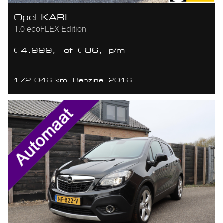
Opel KARL
1.0 ecoFLEX Edition
€ 4.999,-
of
€ 86,- p/m
172.046 km
Benzine
2016