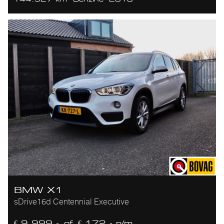
BMW X1
sDrive16d Centennial Executive
€ 9.999,-
of
€ 172,- p/m