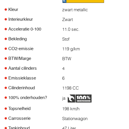
zwart metallic
Kleur
Zwart
Interieurkleur
11.0 sec.
Acceleratie 0-100
Stof
Bekleding
119 g/km
CO2-emissie
BTW
BTW/Marge
4
Aantal cilinders
6
Emissieklasse
1198 CC
Cilinderinhoud
ja
100% onderhouden?
198 km/h
Topsnelheid
Stationwagon
Carrosserie
47 Liter
Tankinhoud