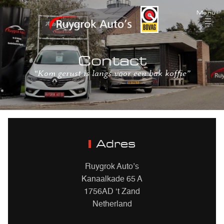
Menu
Contact
“Kom gerust is langs voor een bak koffie”
Adres
Ruygrok Auto’s
Kanaalkade 65 A
1756AD ‘t Zand
Netherland