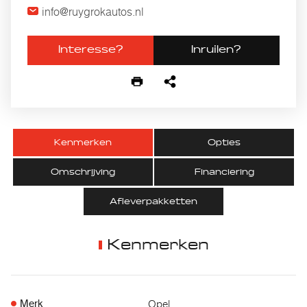
info@ruygrokautos.nl
Interesse?
Inruilen?
Kenmerken
Opties
Omschrijving
Financiering
Afleverpakketten
Kenmerken
Opel
Merk