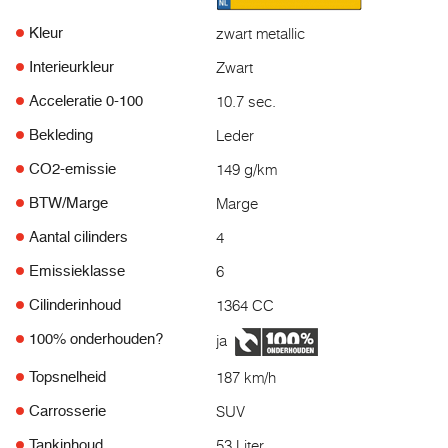
zwart metallic
Kleur
Zwart
Interieurkleur
10.7 sec.
Acceleratie 0-100
Leder
Bekleding
149 g/km
CO2-emissie
Marge
BTW/Marge
4
Aantal cilinders
6
Emissieklasse
1364 CC
Cilinderinhoud
ja
100% onderhouden?
187 km/h
Topsnelheid
SUV
Carrosserie
53 Liter
Tankinhoud