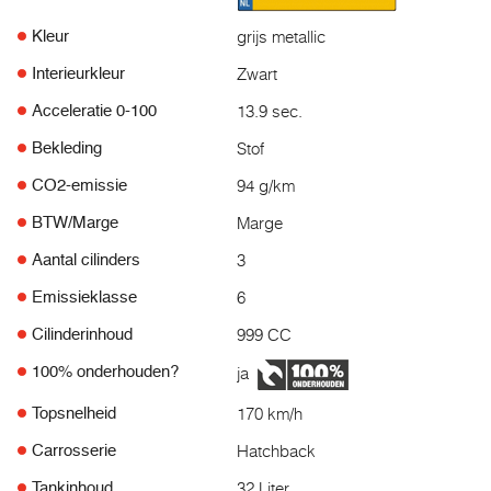
grijs metallic
Kleur
Zwart
Interieurkleur
13.9 sec.
Acceleratie 0-100
Stof
Bekleding
94 g/km
CO2-emissie
Marge
BTW/Marge
3
Aantal cilinders
6
Emissieklasse
999 CC
Cilinderinhoud
ja
100% onderhouden?
170 km/h
Topsnelheid
Hatchback
Carrosserie
32 Liter
Tankinhoud