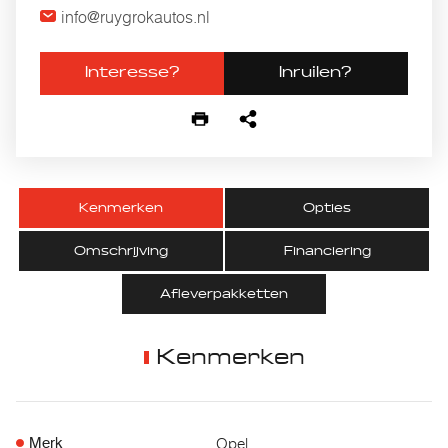
info@ruygrokautos.nl
Interesse?
Inruilen?
Kenmerken
Opties
Omschrijving
Financiering
Afleverpakketten
Kenmerken
Opel
Merk