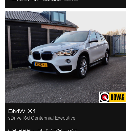
BMW X1
sDrive16d Centennial Executive
€ 9.999,-
of
€ 172,- p/m