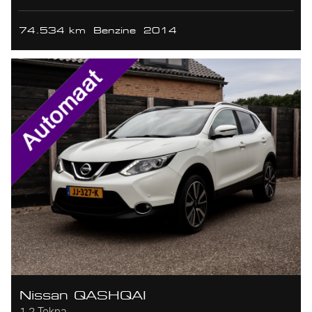
74.534 km
Benzine
2014
Nissan QASHQAI
1.2 Tekna