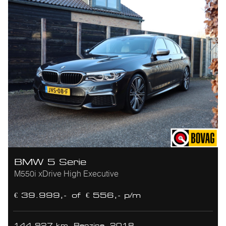
BMW 5 Serie
M550i xDrive High Executive
€ 39.999,-
of
€ 556,- p/m
144.927 km
Benzine
2018