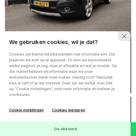
We gebruiken cookies, wil je dat?
Opel Mokka
1.4 T Innovation
Cookies zijn kleine tekstbestanden met informatie erin. Die
plaatsen we kort op je apparaat. Zo zien we bijvoorbeeld
€ 10.450,-
of
€ 181,- p/m
welke pagina’s je zag, waar je afhaakte en wat je invulde. Op
die manier hebben wij informatie waar we jouw
websitebezoek beter mee maken. Handig toch? Natuurlijk
kies je zelf of je dat toestaat. Daar zijn we eerlijk over. Klik
171.415 km
Benzine
2016
op “Cookie instellingen”, vind meer informatie en beheer je
voorkeuren.
Cookie instellingen
Cookies weigeren
Ga akkoord