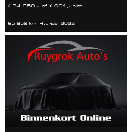
€ 34.950,-
of
€ 601,- p/m
65.859 km
Hybride
2022