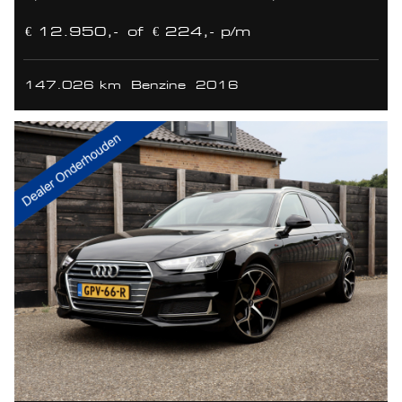
€ 12.950,-
of
€ 224,- p/m
147.026 km
Benzine
2016