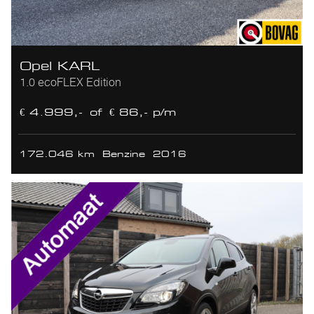
Opel KARL
1.0 ecoFLEX Edition
€ 4.999,-
of
€ 86,- p/m
172.046 km
Benzine
2016