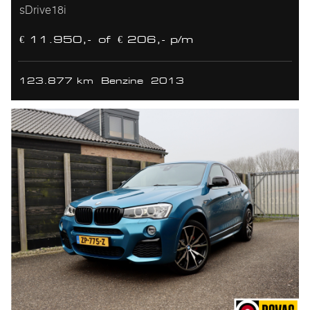
sDrive18i
€ 11.950,-
of
€ 206,- p/m
123.877 km
Benzine
2013