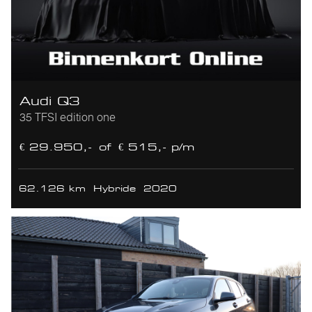
Audi Q3
35 TFSI edition one
€ 29.950,-
of
€ 515,- p/m
62.126 km
Hybride
2020