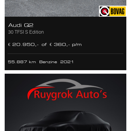
Audi Q2
30 TFSI S Edition
€ 20.950,-
of
€ 360,- p/m
55.887 km
Benzine
2021