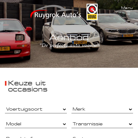
Menu
Aanbod
“De perfecte auto voor u”
Keuze uit
occasions