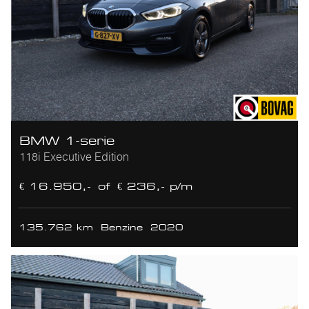
BMW 1-serie
118i Executive Edition
€ 16.950,-
of
€ 236,- p/m
135.762 km
Benzine
2020