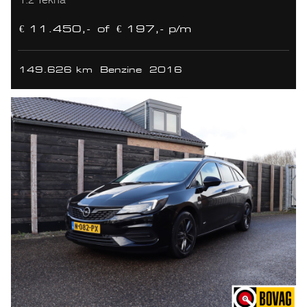
€ 11.450,-
of
€ 197,- p/m
149.626 km
Benzine
2016