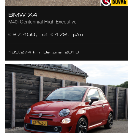
BMW X4
M40i Centennial High Executive
€ 27.450,-
of
€ 472,- p/m
169.274 km
Benzine
2016