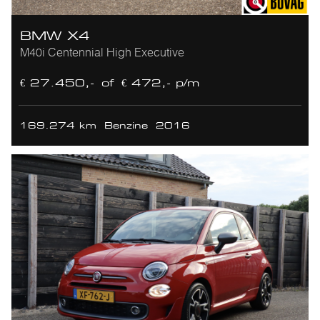
BMW X4
M40i Centennial High Executive
€ 27.450,-
of
€ 472,- p/m
169.274 km
Benzine
2016