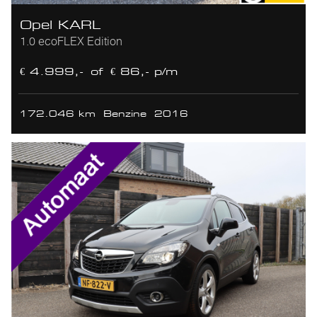
Opel KARL
1.0 ecoFLEX Edition
€ 4.999,-
of
€ 86,- p/m
172.046 km
Benzine
2016