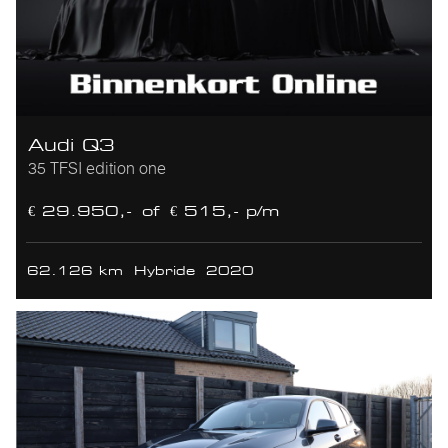
Audi Q3
35 TFSI edition one
€ 29.950,-
of
€ 515,- p/m
62.126 km
Hybride
2020