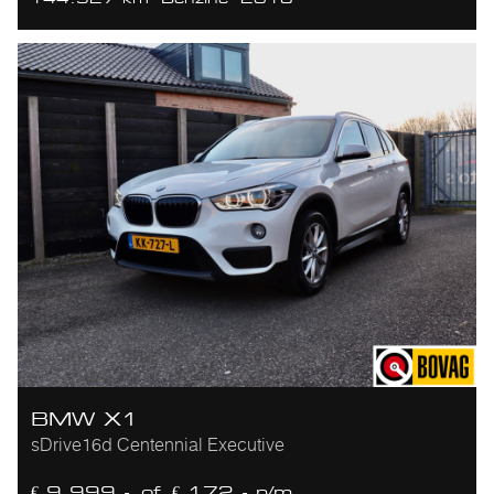
BMW X1
sDrive16d Centennial Executive
€ 9.999,-
of
€ 172,- p/m