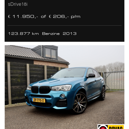
sDrive18i
€ 11.950,-
of
€ 206,- p/m
123.877 km
Benzine
2013