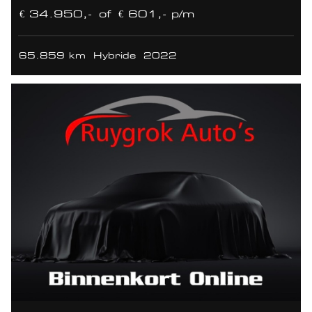
€ 34.950,-
of
€ 601,- p/m
65.859 km
Hybride
2022