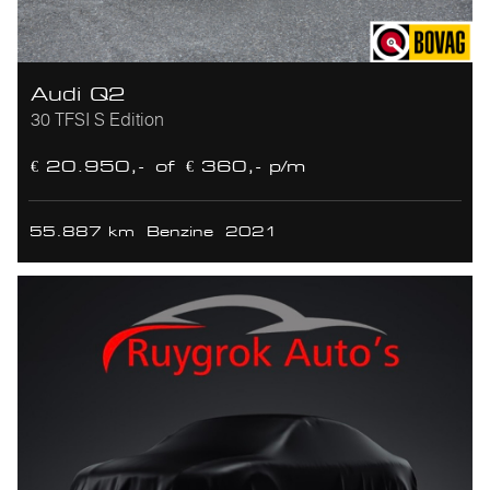
Audi Q2
30 TFSI S Edition
€ 20.950,-
of
€ 360,- p/m
55.887 km
Benzine
2021