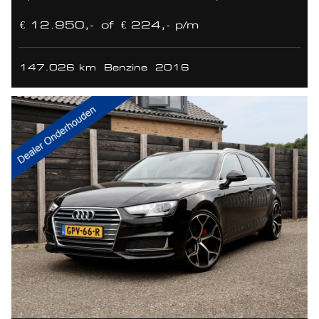
€ 12.950,-
of
€ 224,- p/m
147.026 km
Benzine
2016