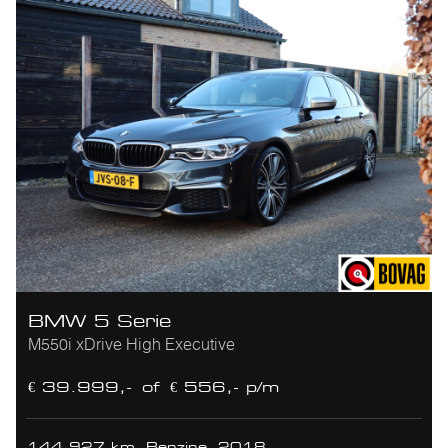
BMW 5 Serie
M550i xDrive High Executive
€ 39.999,-
of
€ 556,- p/m
144.927 km
Benzine
2018