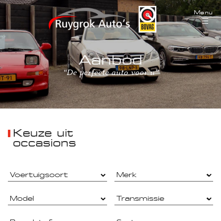
Menu
Aanbod
“De perfecte auto voor u”
Keuze uit
occasions