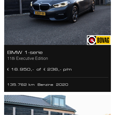
BMW 1-serie
118i Executive Edition
€ 16.950,-
of
€ 236,- p/m
135.762 km
Benzine
2020