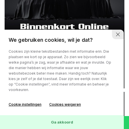
We gebruiken cookies, wil je dat?
Peugeot 108
1.0 e-VTi Active
Cookies zijn kleine tekstbestanden met informatie erin. Die
plaatsen we kort op je apparaat. Zo zien we bijvoorbeeld
€ 6.450,-
of
€ 112,- p/m
welke pagina’s je zag, waar je afhaakte en wat je invulde. Op
die manier hebben wij informatie waar we jouw
websitebezoek beter mee maken. Handig toch? Natuurlijk
kies je zelf of je dat toestaat. Daar zijn we eerlijk over. Klik
92.490 km
Benzine
2016
op “Cookie instellingen”, vind meer informatie en beheer je
voorkeuren.
Cookie instellingen
Cookies weigeren
Ga akkoord