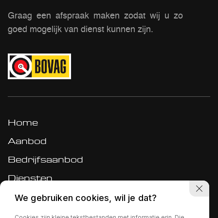
Graag een afspraak maken zodat wij u zo
goed mogelijk van dienst kunnen zijn.
Home
Aanbod
Bedrijfsaanbod
Diensten
Werkplaats
We gebruiken cookies, wil je dat?
Over ons
Cookies zijn kleine tekstbestanden met informatie erin. Die