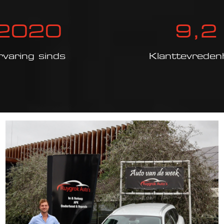
2020
9
,2
rvaring sinds
Klanttevreden