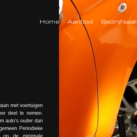
Home
Aanbod
Bedrijfsaa
staan met voertuigen
eer deel te nemen.
 om auto’s ouder dan
 Algemeen Periodieke
n op de minimale