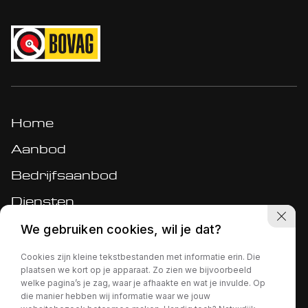
Home
Aanbod
Bedrijfsaanbod
Diensten
Werkplaats
We gebruiken cookies, wil je dat?
Over ons
Cookies zijn kleine tekstbestanden met informatie erin. Die
plaatsen we kort op je apparaat. Zo zien we bijvoorbeeld
Verkocht
welke pagina’s je zag, waar je afhaakte en wat je invulde. Op
die manier hebben wij informatie waar we jouw
Contact