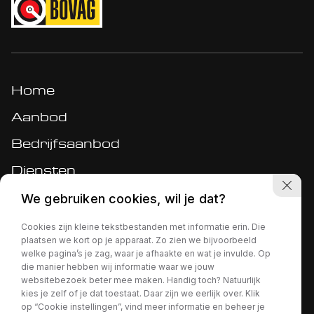
Home
Aanbod
Bedrijfsaanbod
Diensten
Werkplaats
We gebruiken cookies, wil je dat?
Over ons
Cookies zijn kleine tekstbestanden met informatie erin. Die
plaatsen we kort op je apparaat. Zo zien we bijvoorbeeld
Verkocht
welke pagina’s je zag, waar je afhaakte en wat je invulde. Op
die manier hebben wij informatie waar we jouw
Contact
websitebezoek beter mee maken. Handig toch? Natuurlijk
kies je zelf of je dat toestaat. Daar zijn we eerlijk over. Klik
Privacy policy
op “Cookie instellingen”, vind meer informatie en beheer je